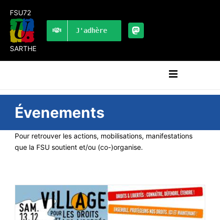
Passer
FSU72
au
contenu
J'adhère
SARTHE
Navigation
à
bascule
RECHERCHER:
Évenements
LES UNES
Pour retrouver les actions, mobilisations, manifestations
que la FSU soutient et/ou (co-)organise.
#ACTUALITÉS
LA FSU 72
DOSSIERS
PUBLICATIONS