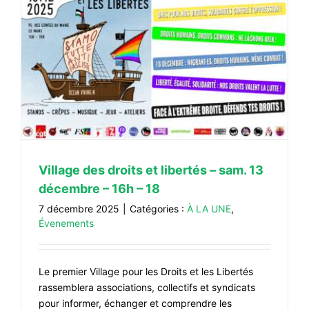
CONTACT
#ACTIONS
e
#VOS ÉLUES
#FORMATION
#COMMUNIQUÉS
#ÉLECTIONS
#MÉDIAS
Village des droits et libertés – sam. 13
#DÉBATS
décembre – 16h – 18
#PRESSE
7 décembre 2025
|
Catégories :
À LA UNE
,
Évenements
#ARCHIVES
Le premier Village pour les Droits et les Libertés
rassemblera associations, collectifs et syndicats
pour informer, échanger et comprendre les