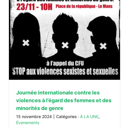
Journée internationale contre les
violences à l’égard des femmes et des
minorités de genre
15 novembre 2024
|
Catégories :
À LA UNE
,
Évenements