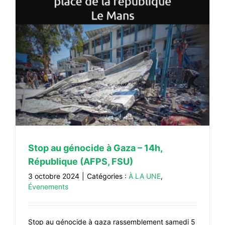
Stop au génocide à Gaza – 14h,
République (AFPS, FSU)
3 octobre 2024
|
Catégories :
À LA UNE
,
Évenements
Stop au génocide à gaza rassemblement samedi 5