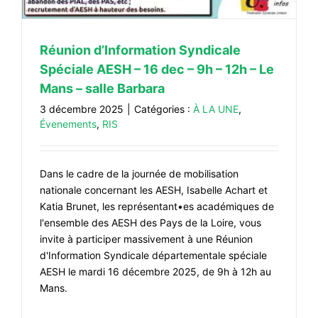
CONTACT
#ACTIONS
Réunion d’Information Syndicale
#VOS ÉLUES
Spéciale AESH – 16 dec – 9h – 12h – Le
#FORMATION
Mans – salle Barbara
#COMMUNIQUÉS
3 décembre 2025
|
Catégories :
À LA UNE
,
Évenements
,
RIS
#ÉLECTIONS
#MÉDIAS
Dans le cadre de la journée de mobilisation
#DÉBATS
nationale concernant les AESH, Isabelle Achart et
#PRESSE
Katia Brunet, les représentant•es académiques de
l'ensemble des AESH des Pays de la Loire, vous
#ARCHIVES
invite à participer massivement à une Réunion
d'Information Syndicale départementale spéciale
AESH le mardi 16 décembre 2025, de 9h à 12h au
Mans.