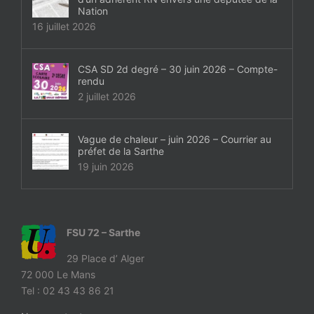
CONTACT
Nation
#ACTIONS
16 juillet 2026
#VOS ÉLUES
CSA SD 2d degré – 30 juin 2026 – Compte-
#FORMATION
rendu
2 juillet 2026
#COMMUNIQUÉS
#ÉLECTIONS
Vague de chaleur – juin 2026 – Courrier au
préfet de la Sarthe
#MÉDIAS
19 juin 2026
#DÉBATS
#PRESSE
#ARCHIVES
FSU 72 – Sarthe
29 Place d’ Alger
72 000 Le Mans
Tel : 02 43 43 86 21