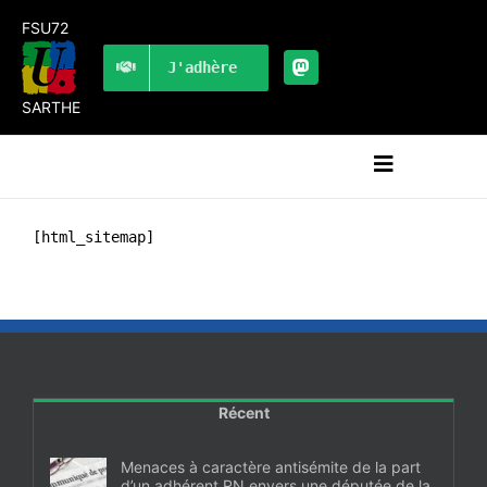
Passer
FSU72
au
contenu
J'adhère
SARTHE
Navigation
à
bascule
RECHERCHER:
[html_sitemap]
LES UNES
#ACTUALITÉS
LA FSU 72
DOSSIERS
Récent
PUBLICATIONS
Menaces à caractère antisémite de la part
d’un adhérent RN envers une députée de la