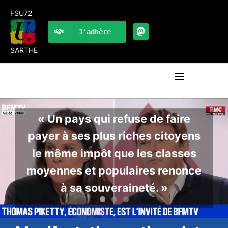
Passer
FSU72
au
contenu
J'adhère
SARTHE
Navigation
à
bascule
RECHERCHER:
« Un pays qui refuse de faire
payer à ses plus riches citoyens
LES UNES
le même impôt que les classes
#ACTUALITÉS
moyennes et populaires renonce
LA FSU 72
à sa souveraineté. »
DOSSIERS
PUBLICATIONS