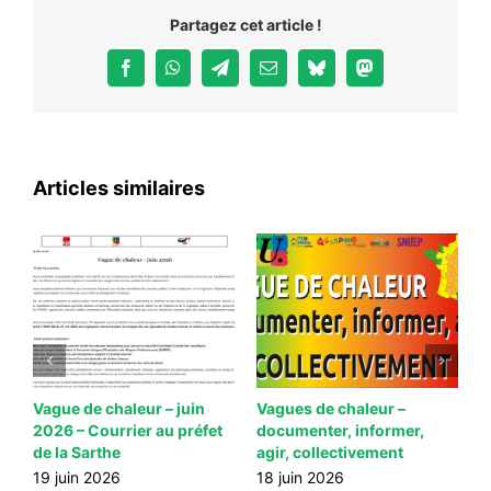
Partagez cet article !
Facebook
WhatsApp
Telegram
Email
Bluesky
Mastodon
Articles similaires
eur –
F3SCT du 16 06 2026 –
Menaces à caractère
former,
Compte-rendu
antisémite de la part 
ement
adhérent RN envers 
18 juin 2026
députée de la Nation