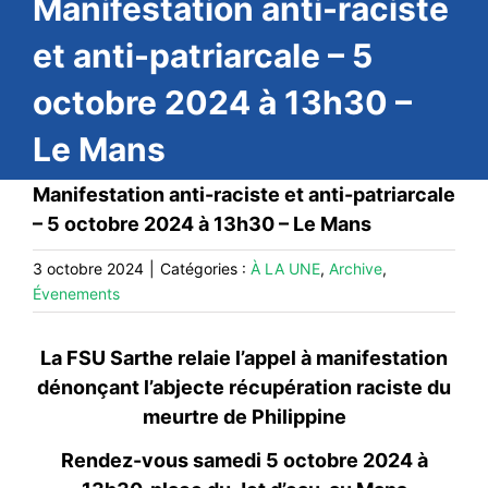
Manifestation anti-raciste
CONTACT
#ACTIONS
et anti-patriarcale – 5
#VOS ÉLUES
octobre 2024 à 13h30 –
#FORMATION
Le Mans
#COMMUNIQUÉS
Manifestation anti-raciste et anti-patriarcale
#ÉLECTIONS
– 5 octobre 2024 à 13h30 – Le Mans
#MÉDIAS
3 octobre 2024
|
Catégories :
À LA UNE
,
Archive
,
#DÉBATS
Évenements
#PRESSE
#ARCHIVES
La FSU Sarthe relaie l’appel à manifestation
dénonçant l’abjecte récupération raciste du
meurtre de Philippine
Rendez-vous samedi 5 octobre 2024
à