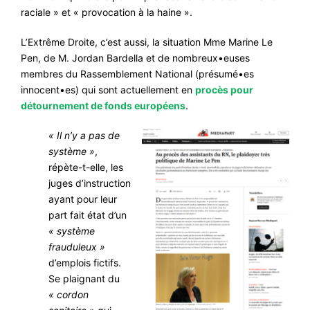
raciale »
et « provocation à la haine ».
L’Extrême Droite, c’est aussi, la situation Mme Marine Le
Pen, de M. Jordan Bardella et de nombreux•euses
membres du Rassemblement National (présumé•es
innocent•es) qui sont actuellement en
procès pour
détournement de fonds européens
.
« Il n’y a pas de
système »
,
répète-t-elle, les
juges d’instruction
ayant pour leur
part fait état d’un
« système
frauduleux »
d’emplois fictifs.
Se plaignant du
« cordon