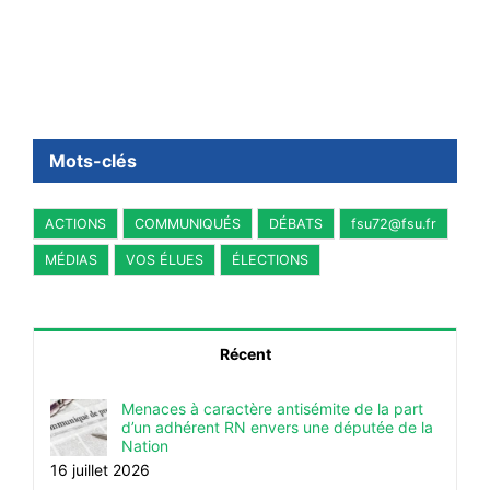
16 juillet 2026
Mots-clés
ACTIONS
COMMUNIQUÉS
DÉBATS
fsu72@fsu.fr
MÉDIAS
VOS ÉLUES
ÉLECTIONS
Récent
Menaces à caractère antisémite de la part
d’un adhérent RN envers une députée de la
Nation
16 juillet 2026