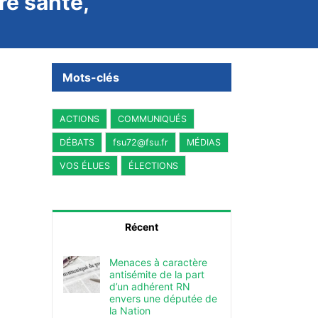
re santé,
Mots-clés
ACTIONS
COMMUNIQUÉS
DÉBATS
fsu72@fsu.fr
MÉDIAS
VOS ÉLUES
ÉLECTIONS
Récent
Menaces à caractère
antisémite de la part
d’un adhérent RN
envers une députée de
la Nation