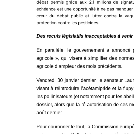
d
ébat permis grâce aux 2,1 millions de signat
échéance est
une
opportunité à ne pas manquer p
cœur du débat public et lutter contre la vag
protection contre les pesticides.
Des reculs législatifs inacceptables à veni
En parallèle,
le gouvernement a annoncé p
agricole
»
, qui visera à simplifier des norm
agricole d’ampleur de
s mois précédents
.
Vendredi 30 janvier dernier, le sénateur La
visant à réintroduire l’acétamipride et la fl
les pollinisateurs (et notamment pour les abeil
dossier, alors que la ré-autorisation de ces m
août dernier.
Pour couronner le tout
, la Commission europé