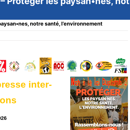
 – Protéger les paysan•nes, not
 paysan•nes, notre santé, l’environnement
esse inter-
ions
026