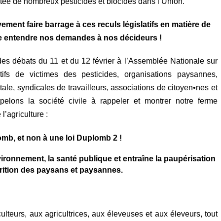
mitée de nombreux pesticides et biocides dans l’Union.
ment faire barrage à ces reculs législatifs en matière de
re entendre nos demandes à nos décideurs !
des débats du 11 et du 12 février
à l’Assemblée Nationale
sur
ctifs de victimes des pesticides, organisations paysannes,
le, syndicales de travailleurs, associations
de
citoyen
•
nes et
elons la société civile à rappeler et montrer
notre
ferme
l’agriculture :
lomb, et non à une
loi
Duplomb 2 !
ironnement, la santé publique et entraîne la paupérisation
arition des paysans et paysannes.
lteurs, aux agricultrices, aux éleveuses et aux éleveurs, tout