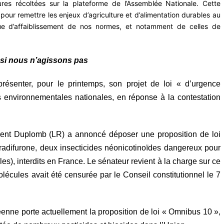
ures récoltées sur la plateforme
de l’Assemblée Nationale
. Cette
our remettre les enjeux d’agriculture et d’alimentation durables au
ue d’affaiblissement de nos normes, et notamment de celles de
r si nous n’agissons pas
résenter,
pour le
printemps, son projet de loi
«
d’urgence
es environnementales nationales,
en réponse
à la contestation
urent Duplomb (LR) a annoncé déposer une proposition de loi
upyradifurone, deux insecticides néonicotinoïdes dangereux pour
les), interdits en France. Le sénateur revient à la charge sur ce
olécules avait été censurée par le Conseil constitutionnel le 7
enne porte actuellement la proposition de loi
«
Omnibus 10
»
,