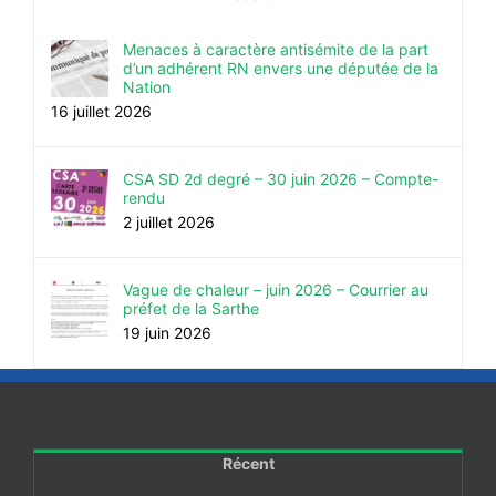
Menaces à caractère antisémite de la part
d’un adhérent RN envers une députée de la
Nation
16 juillet 2026
CSA SD 2d degré – 30 juin 2026 – Compte-
rendu
2 juillet 2026
Vague de chaleur – juin 2026 – Courrier au
préfet de la Sarthe
19 juin 2026
Récent