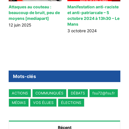
Attaques au couteau :
Manifestation anti-raciste
P
beaucoup de bruit, peu de
et anti-patriarcale – 5
s
moyens [mediapart]
octobre 2024 à 13h30 – Le
d
Mans
m
12 juin 2025
3 octobre 2024
6
Mots-clés
ACTIONS
COMMUNIQUÉS
DÉBATS
fsu72@fsu.fr
MÉDIAS
VOS ÉLUES
ÉLECTIONS
Récent