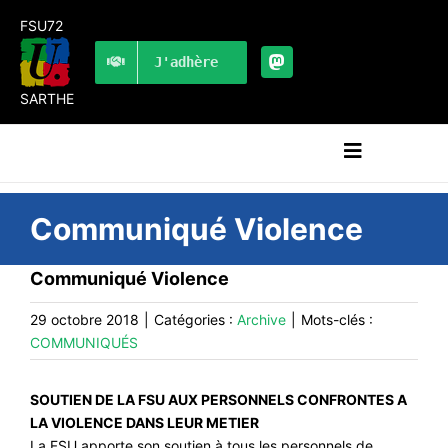
Passer
FSU72
au
contenu
J'adhère
SARTHE
Navigation
à
bascule
RECHERCHER:
Communiqué Violence
LES UNES
Communiqué Violence
#ACTUALITÉS
29 octobre 2018
|
Catégories :
Archive
|
Mots-clés :
LA FSU 72
COMMUNIQUÉS
DOSSIERS
SOUTIEN DE LA FSU AUX PERSONNELS CONFRONTES A
PUBLICATIONS
LA VIOLENCE DANS LEUR METIER
La FSU apporte son soutien à tous les personnels de