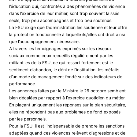
CONTACT
l’éducation qui, confrontés à des phénomènes de violence
#ACTIONS
dans l’exercice de leur métier, sont trop souvent laissés
seuls, trop peu accompagnés et trop peu soutenus.
#VOS ÉLUES
La FSU exige que l’administration les soutienne et leur offre
#FORMATION
la protection fonctionnelle à laquelle ils/elles ont droit ainsi
que l’accompagnement nécessaire.
#COMMUNIQUÉS
A travers les témoignages exprimés sur les réseaux
#ÉLECTIONS
sociaux comme ceux recueillis régulièrement par les
militant-es de la FSU, ce qui ressort fortement est le
#MÉDIAS
sentiment d’abandon, le déni de l’institution, les méfaits
d’un mode de management fondé sur des indicateurs de
#DÉBATS
performance.
#PRESSE
Les annonces faites par le Ministre le 26 octobre semblent
bien décalées par rapport à l’exercice quotidien du métier.
#ARCHIVES
En plaçant uniquement les réponses sur le plan sécuritaire,
elles ne répondent pas aux problèmes de fond exposés
par les personnels.
Pour la FSU, il est indispensable de prendre les sanctions
adaptées quand ces violences relèvent d’agressions et de