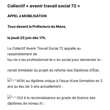
CONTACT
Collectif « avenir travail social 72 »
#ACTIONS
APPEL à MOBILISATION
#VOS ÉLUES
Tous devant la Préfecture du Mans,
#FORMATION
#COMMUNIQUÉS
le jeudi 25 juin dès 17h.
#ÉLECTIONS
Le Collectif Avenir Travail Social 72 appelle au
#MÉDIAS
rassemblement de
tou-te-s les professionnel-le-s du social pour demander le :
#DÉBATS
retrait immédiat du projet de refonte des Diplômes d’État.
#PRESSE
#ARCHIVES
NON au diplôme unique à l’issue d’une formation en 2
ans au lieu de 3 ans actuellement ;
OUI à la reconnaissance au grade de licence des
diplômes de niveau III ;