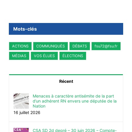
Mots-clés
ACTIONS
COMMUNIQUÉS
DÉBATS
fsu72@fsu.fr
MÉDIAS
VOS ÉLUES
ÉLECTIONS
Récent
Menaces à caractère antisémite de la part
d’un adhérent RN envers une députée de la
Nation
16 juillet 2026
CSA SD 2d degré – 30 juin 2026 – Compte-