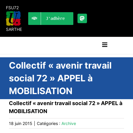
Passer
FSU72
au
contenu
J'adhère
SARTHE
Navigation
à
bascule
RECHERCHER:
Collectif « avenir travail
social 72 » APPEL à
LES UNES
MOBILISATION
#ACTUALITÉS
LA FSU 72
Collectif « avenir travail social 72 » APPEL à
MOBILISATION
DOSSIERS
PUBLICATIONS
18 juin 2015
|
Catégories :
Archive