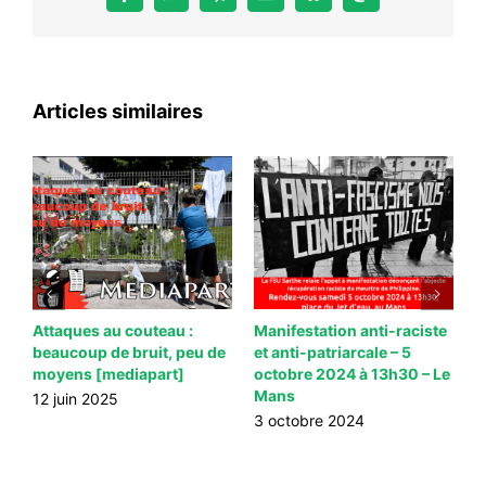
Facebook
WhatsApp
Telegram
Email
Bluesky
Mastodon
Articles similaires
Attaques au couteau :
Manifestation anti-raciste
P
beaucoup de bruit, peu de
et anti-patriarcale – 5
s
moyens [mediapart]
octobre 2024 à 13h30 – Le
d
Mans
m
12 juin 2025
3 octobre 2024
6