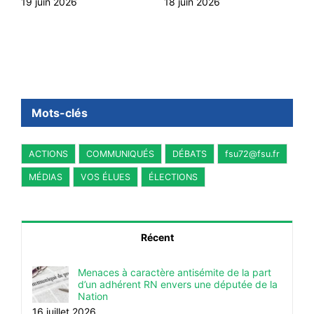
16 juillet 2026
Mots-clés
ACTIONS
COMMUNIQUÉS
DÉBATS
fsu72@fsu.fr
MÉDIAS
VOS ÉLUES
ÉLECTIONS
Récent
Menaces à caractère antisémite de la part
d’un adhérent RN envers une députée de la
Nation