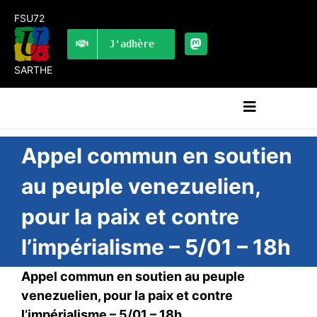
Passer
FSU72
au
contenu
J'adhère
SARTHE
Navigation
à
bascule
RECHERCHER:
Appel commun en soutien
au peuple venezuelien,
LES UNES
pour la paix et contre
#ACTUALITÉS
l’impérialisme – 5/01 – 18h
LA FSU 72
DOSSIERS
Appel commun en soutien au peuple
PUBLICATIONS
venezuelien, pour la paix et contre
l’impérialisme – 5/01 – 18h