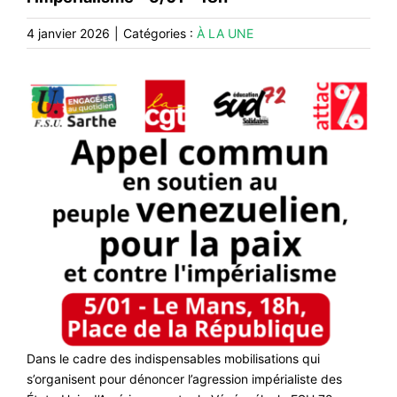
CONTACT
#ACTIONS
4 janvier 2026
|
Catégories :
À LA UNE
#VOS ÉLUES
#FORMATION
#COMMUNIQUÉS
#ÉLECTIONS
#MÉDIAS
#DÉBATS
#PRESSE
#ARCHIVES
Dans le cadre des indispensables mobilisations qui
s’organisent pour dénoncer l’agression impérialiste des