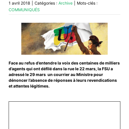
CONTACT
1 avril 2018
|
Catégories :
Archive
|
Mots-clés :
COMMUNIQUÉS
#ACTIONS
#VOS ÉLUES
#FORMATION
#COMMUNIQUÉS
#ÉLECTIONS
#MÉDIAS
Face au refus d’entendre la voix des centaines de milliers
d’agents qui ont défilé dans la rue le 22 mars, la FSU a
#DÉBATS
adressé le 29 mars un courrier au Ministre pour
dénoncer l’absence de réponses à leurs revendications
#PRESSE
et attentes légitimes.
#ARCHIVES