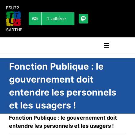
Passer
FSU72
au
contenu
J'adhère
SARTHE
Navigation
à
bascule
RECHERCHER:
Fonction Publique : le
gouvernement doit
LES UNES
entendre les personnels
#ACTUALITÉS
et les usagers !
LA FSU 72
DOSSIERS
Fonction Publique : le gouvernement doit
PUBLICATIONS
entendre les personnels et les usagers !