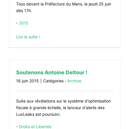
CONTACT
Tous devant la Préfecture du Mans, le jeudi 25 juin
#ACTIONS
dès 17h.
#VOS ÉLUES
-
2015
#FORMATION
Lire la suite
#COMMUNIQUÉS
#ÉLECTIONS
#MÉDIAS
Soutenons Antoine Deltour !
#DÉBATS
16 juin 2015
|
Catégories :
Archive
#PRESSE
#ARCHIVES
Suite aux révélations sur le système d'optimisation
fiscale à grande échelle, le lanceur d'alerte des
LuxLeaks est poursuivi.
-
Droits et Libertés