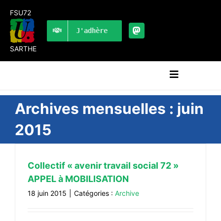
Passer
FSU72
au
contenu
J'adhère
SARTHE
Navigation
à
bascule
RECHERCHER:
Archives mensuelles :
juin
2015
LES UNES
#ACTUALITÉS
Collectif « avenir travail social 72 »
LA FSU 72
APPEL à MOBILISATION
DOSSIERS
18 juin 2015
|
Catégories :
Archive
PUBLICATIONS